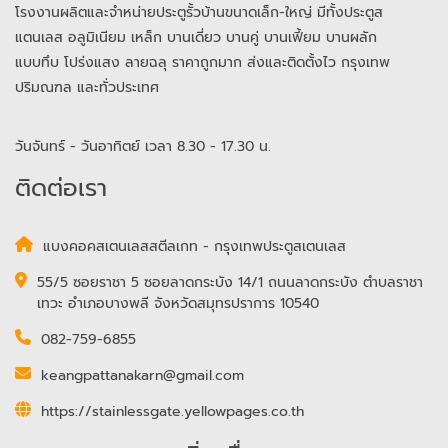
โรงงานผลิตและจำหน่ายประตูรั้วบ้านขนาดเล็ก-ใหญ่ มีทั้งประตูส
แตนเลส อลูมิเนียม เหล็ก บานเดี่ยว บานคู่ บานเฟี้ยม บานผลัก
แบบทึบ โปร่งแสง ลายฉลุ ราคาถูกมาก ส่งและติดตั้งไว กรุงเทพ
ปริมณฑล และทั่วประเทศ
วันจันทร์ - วันอาทิตย์ เวลา 8.30 - 17.30 น.
ติดต่อเรา
แบงคอคสเตนเลสสตีลเกท - กรุงเทพประตูสเตนเลส
55/5 ซอยราชา 5 ซอยลาดกระบัง 14/1 ถนนลาดกระบัง ตำบลราชา
เทวะ อำเภอบางพลี จังหวัดสมุทรปราการ 10540
082-759-6855
keangpattanakarn@gmail.com
https://stainlessgate.yellowpages.co.th