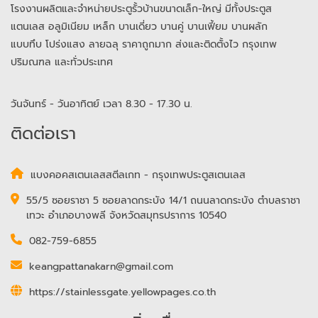
โรงงานผลิตและจำหน่ายประตูรั้วบ้านขนาดเล็ก-ใหญ่ มีทั้งประตูส
แตนเลส อลูมิเนียม เหล็ก บานเดี่ยว บานคู่ บานเฟี้ยม บานผลัก
แบบทึบ โปร่งแสง ลายฉลุ ราคาถูกมาก ส่งและติดตั้งไว กรุงเทพ
ปริมณฑล และทั่วประเทศ
วันจันทร์ - วันอาทิตย์ เวลา 8.30 - 17.30 น.
ติดต่อเรา
แบงคอคสเตนเลสสตีลเกท - กรุงเทพประตูสเตนเลส
55/5 ซอยราชา 5 ซอยลาดกระบัง 14/1 ถนนลาดกระบัง ตำบลราชา
เทวะ อำเภอบางพลี จังหวัดสมุทรปราการ 10540
082-759-6855
keangpattanakarn@gmail.com
https://stainlessgate.yellowpages.co.th