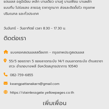
แตนเลส อลูมิเนียม เหล็ก บานเดี่ยว บานคู่ บานเฟี้ยม บานผลัก
แบบทึบ โปร่งแสง ลายฉลุ ราคาถูกมาก ส่งและติดตั้งไว กรุงเทพ
ปริมณฑล และทั่วประเทศ
วันจันทร์ - วันอาทิตย์ เวลา 8.30 - 17.30 น.
ติดต่อเรา
แบงคอคสเตนเลสสตีลเกท - กรุงเทพประตูสเตนเลส
55/5 ซอยราชา 5 ซอยลาดกระบัง 14/1 ถนนลาดกระบัง ตำบลราชา
เทวะ อำเภอบางพลี จังหวัดสมุทรปราการ 10540
082-759-6855
keangpattanakarn@gmail.com
https://stainlessgate.yellowpages.co.th
เพิ่มเพื่อน