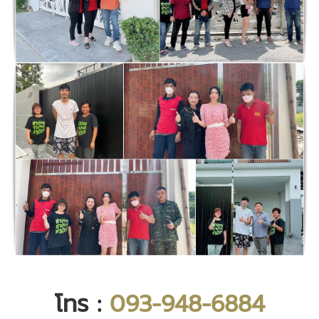
โทร :
093-948-6884