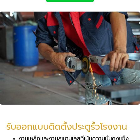
รับออกแบบติดตั้งประตูรั้วโรงงาน
งานเหล็กและงานสแตนเลสที่เน้นความมั่นคงแข็ง