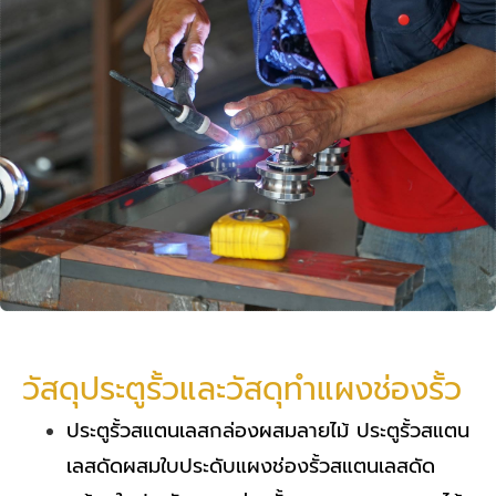
วัสดุประตูรั้วและวัสดุทำแผงช่องรั้ว
ประตูรั้วสแตนเลสกล่องผสมลายไม้ ประตูรั้วสแตน
เลสดัดผสมใบประดับแผงช่องรั้วสแตนเลสดัด