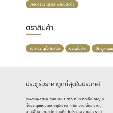
มอเตอร์ประตูรีโมทพร้อมติดตั้ง
ตราสินค้า
รับทําประตูรั้ว ใกล้ฉัน
ประตูรั้วบ้าน
ประตููสเตน
ประตูรั้วราคาถูกที่สุดในประเทศ
โรงงานผลิตและจำหน่ายประตูรั้วบ้านขนาดเล็ก-ใหญ่ มี
ทั้งประตูสแตนเลส อลูมิเนียม เหล็ก บานเดี่ยว บานคู่
บานเฟี้ยม บานผลัก แบบทึบ โปร่งแสง ลายฉลุ ราคา