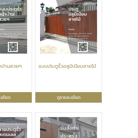
้าบ้านสวยๆ
แบบประตูรั้วอลูมิเนียมลายไม้
ะเอียด
ดูรายละเอียด