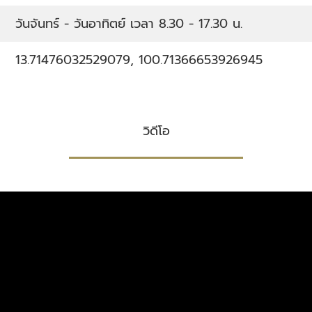
วันจันทร์ - วันอาทิตย์ เวลา 8.30 - 17.30 น.
13.71476032529079, 100.71366653926945
วิดีโอ