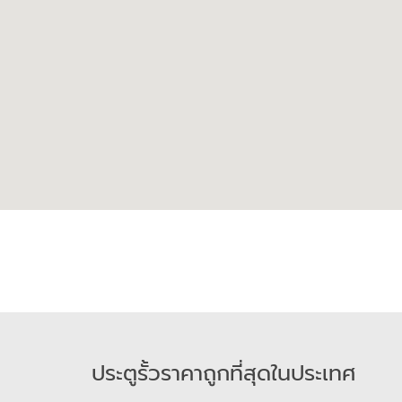
ประตูรั้วราคาถูกที่สุดในประเทศ