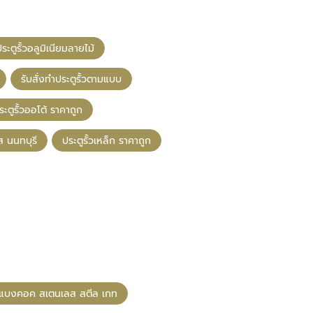
ะตูรั้วอลูมิเนียมลายไม้
รับสั่งทำประตูรั้วตามแบบ
ระตูรั้วออโต้ ราคาถูก
ส นนทบุรี
ประตูรั้วเหล็ก ราคาถูก
แบงคอค สเตนเลส สตีล เกท