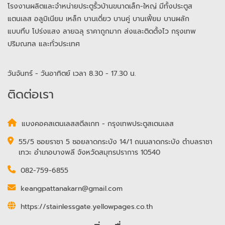
โรงงานผลิตและจำหน่ายประตูรั้วบ้านขนาดเล็ก-ใหญ่ มีทั้งประตูส
แตนเลส อลูมิเนียม เหล็ก บานเดี่ยว บานคู่ บานเฟี้ยม บานผลัก
แบบทึบ โปร่งแสง ลายฉลุ ราคาถูกมาก ส่งและติดตั้งไว กรุงเทพ
ปริมณฑล และทั่วประเทศ
วันจันทร์ - วันอาทิตย์ เวลา 8.30 - 17.30 น.
ติดต่อเรา
แบงคอคสเตนเลสสตีลเกท - กรุงเทพประตูสเตนเลส
55/5 ซอยราชา 5 ซอยลาดกระบัง 14/1 ถนนลาดกระบัง ตำบลราชา
เทวะ อำเภอบางพลี จังหวัดสมุทรปราการ 10540
082-759-6855
keangpattanakarn@gmail.com
https://stainlessgate.yellowpages.co.th