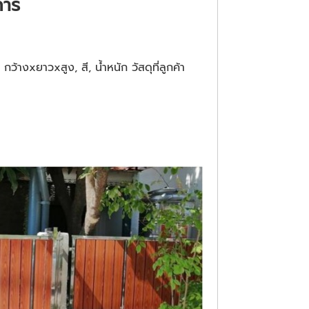
การ
างxยาวxสูง, สี, น้ำหนัก วัสดุที่ลูกค้า