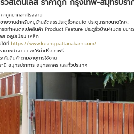
ตูรั้วสเตนเลส ราคาถูก กรุงเทพ-สมุทรปรา
ำ ราคาถูกมากจากโรงงาน
ขายงานสำหรับหมู่บ้านจัดสรรประตูรั้วคอนโด ประตูเกรทขนาดใหญ่
ารถกำหนดสเปคสินค้า Product Feature ประตูรั้วบ้าน4เมตร ขนาด กว้
ลส อลูมิเนียม เหล็ก
ได้ที่
https://www.keangpattanakarn.com/
นราคาหน้างาน และให้คำปรึกษาฟรี
ประกันสินค้าตามอายุการใช้งาน
ทุมธานี สมุทรปราการ สมุทรสาคร และทั่วประเทศ