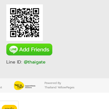
Line ID:
@thaigate
Powered By
pt
Thailand YellowPages
ยอมรับ