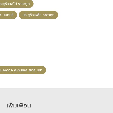
ระตูรั้วออโต้ ราคาถูก
ส นนทบุรี
ประตูรั้วเหล็ก ราคาถูก
แบงคอค สเตนเลส สตีล เกท
เพิ่มเพื่อน