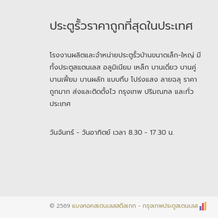
ประตูรั้วราคาถูกที่สุดในประเทศ
โรงงานผลิตและจำหน่ายประตูรั้วบ้านขนาดเล็ก-ใหญ่ มี
ทั้งประตูสแตนเลส อลูมิเนียม เหล็ก บานเดี่ยว บานคู่
บานเฟี้ยม บานผลัก แบบทึบ โปร่งแสง ลายฉลุ ราคา
ถูกมาก ส่งและติดตั้งไว กรุงเทพ ปริมณฑล และทั่ว
ประเทศ
วันจันทร์ - วันอาทิตย์ เวลา 8.30 - 17.30 น.
© 2569
แบงคอคสเตนเลสสตีลเกท - กรุงเทพประตูสเตนเลส