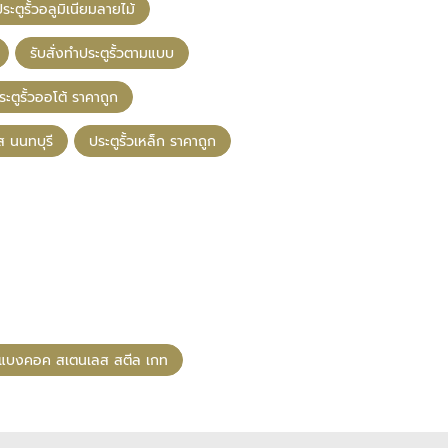
ะตูรั้วอลูมิเนียมลายไม้
รับสั่งทำประตูรั้วตามแบบ
ระตูรั้วออโต้ ราคาถูก
ส นนทบุรี
ประตูรั้วเหล็ก ราคาถูก
แบงคอค สเตนเลส สตีล เกท