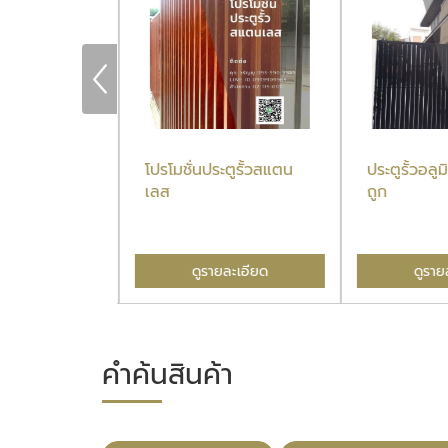
นราคาถูกที่สุด
โปรโมชั่นประตูรั้วสแตน
ประตูรั้วอลู
เลส
ถูก
ละเอียด
ดูรายละเอียด
ดูราย
คำค้นสินค้า